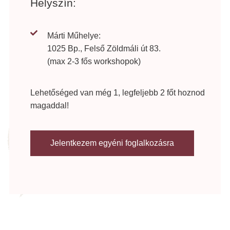
Helyszín:
Márti Műhelye:
1025 Bp., Felső Zöldmáli út 83.
(max 2-3 fős workshopok)
Lehetőséged van még 1, legfeljebb 2 főt hoznod
magaddal!
Jelentkezem egyéni foglalkozásra